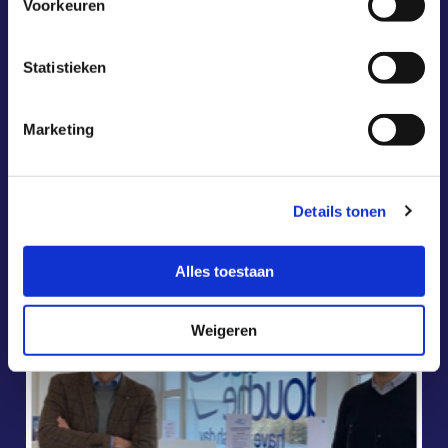
Voorkeuren
Statistieken
Marketing
Details tonen
UgenTec groeit met 273%
Alles toestaan
Weigeren