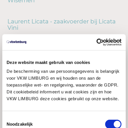
Wisemen
Laurent Licata - zaakvoerder bij Licata
Vini
Peter Manet - eigenaar van Yontec
Deze website maakt gebruik van cookies
Christa Jouck - CEO van Officenter
De bescherming van uw persoonsgegevens is belangrijk
Group
voor VKW LIMBURG en wij houden ons aan de
toepasselijke wet- en regelgeving, waaronder de GDPR.
Dit cookiebeleid informeert u wat cookies zijn en hoe
VKW LIMBURG deze cookies gebruikt op onze website.
Toestemmingsselectie
Noodzakelijk