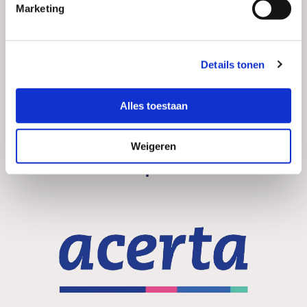
Marketing
LinkedIn
Facebook
Instagram
Details tonen
Alles toestaan
Weigeren
Onze structurele partners