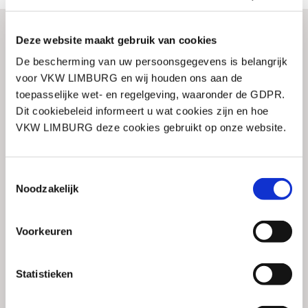
Deze website maakt gebruik van cookies
De bescherming van uw persoonsgegevens is belangrijk
voor VKW LIMBURG en wij houden ons aan de
© 2026 VKW Limburg
toepasselijke wet- en regelgeving, waaronder de GDPR.
Gebruiksvoorwaarden
Dit cookiebeleid informeert u wat cookies zijn en hoe
Gegevensbeschermingsbeleid
VKW LIMBURG deze cookies gebruikt op onze website.
Cookiebeleid
Contact
Toestemmingsselectie
+32 11 24 94 11
Noodzakelijk
info@vkwlimburg.be
Adres
Voorkeuren
Kunstlaan 16
3500 Hasselt
Statistieken
Social