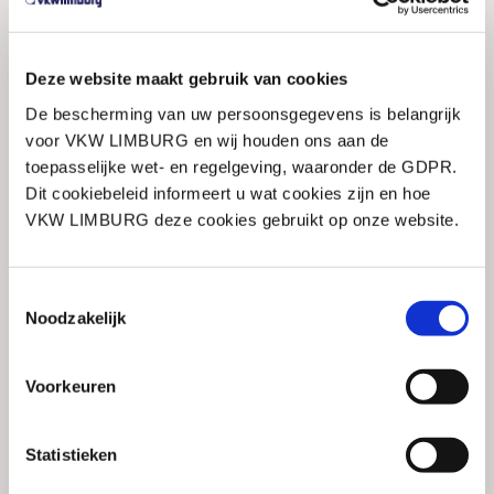
naar digitale toepassingen, zowel in- als extern is zijn
topprioriteit. Tevens begeleidt hij klanten en
groeibedrijven op accountancy, fiscaal, financieel en
Deze website maakt gebruik van cookies
strategisch niveau.
De bescherming van uw persoonsgegevens is belangrijk
voor VKW LIMBURG en wij houden ons aan de
PRAKTISCH
toepasselijke wet- en regelgeving, waaronder de GDPR.
Dit cookiebeleid informeert u wat cookies zijn en hoe
Timing:
Elke sessie gaat door van 8.30 tot 12.30 uur.
VKW LIMBURG deze cookies gebruikt op onze website.
Catering:
Welkomstkoffie en koffiekoeken staan
klaar. 's Middags voorzien we een lichte lunch.
Toestemmingsselectie
Prijs:
Noodzakelijk
Leden VKW Limburg: € 345,00 (excl. btw) per
persoon.
Voorkeuren
Niet leden: € 430,00 (excl. btw) per persoon.
KMO-portefeuille is mogelijk (KMO-Portefeuille
erkenningsnummer: DV.O107340).
Statistieken
Kosteloos annuleren kan schriftelijk tot en met
dinsdag 29 september 2026.