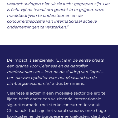
waarschuwingen niet uit de lucht gegrepen zijn. Het
is écht vijf na twaalf om gericht in te grijpen, onze
maakbedrijven te ondersteunen en de
concurrentiepositie van internationaal actieve
ondernemingen te versterken.”
De impact is aanzienlijk:
“Dit is in de eerste plaats
een drama voor Celanese en de getroffen
medewerkers en – kort na de sluiting van Sappi –
een nieuwe opdoffer voor het Maasland en de
Limburgse economie,
” aldus Lemmens.
Celanese is actief in een moeilijke sector die erg te
lijden heeft onder een wijzigende internationale
sigarettenmarkt met sterke concurrentie vanuit
China ook. Toch zijn het vooral opnieuw onze hoge
loonkosten en de Europese energiekosten, die 3 tot 4