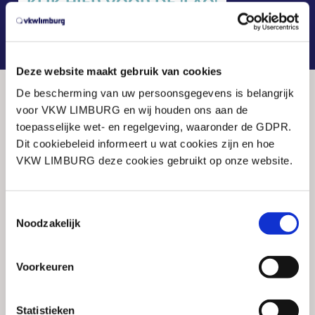
KLIK HIER VOOR DE 'FAQ'
Deze website maakt gebruik van cookies
De bescherming van uw persoonsgegevens is belangrijk
voor VKW LIMBURG en wij houden ons aan de
toepasselijke wet- en regelgeving, waaronder de GDPR.
Dit cookiebeleid informeert u wat cookies zijn en hoe
© 2026 VKW Limburg
VKW LIMBURG deze cookies gebruikt op onze website.
Gebruiksvoorwaarden
Gegevensbeschermingsbeleid
Cookiebeleid
Toestemmingsselectie
Contact
Noodzakelijk
+32 11 24 94 11
info@vkwlimburg.be
Voorkeuren
Adres
Statistieken