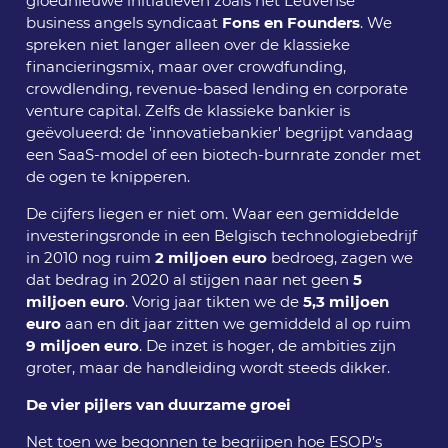
gloednieuwe initiatieven zoals het Leuvense
business angels syndicaat
Fons en Founders
. We
spreken niet langer alleen over de klassieke
financieringsmix, maar over crowdfunding,
crowdlending, revenue-based lending en corporate
venture capital. Zelfs de klassieke bankier is
geëvolueerd: de 'innovatiebankier' begrijpt vandaag
een SaaS-model of een biotech-burnrate zonder met
de ogen te knipperen.
De cijfers liegen er niet om. Waar een gemiddelde
investeringsronde in een Belgisch technologiebedrijf
in 2010 nog ruim
2 miljoen euro
bedroeg, zagen we
dat bedrag in 2020 al stijgen naar net geen
5
miljoen euro
. Vorig jaar tikten we de
5,3 miljoen
euro
aan en dit jaar zitten we gemiddeld al op ruim
9 miljoen euro
. De inzet is hoger, de ambities zijn
groter, maar de handleiding wordt steeds dikker.
De vier pijlers van duurzame groei
Net toen we begonnen te begrijpen hoe ESOP’s