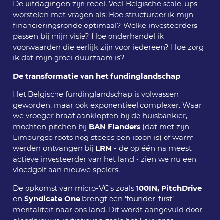
De uitdagingen zijn reëel. Veel Belgische scale-ups
worstelen met vragen als: Hoe structureer ik mijn
financieringsronde optimaal? Welke investeerders
passen bij mijn visie? Hoe onderhandel ik
voorwaarden die eerlijk zijn voor iedereen? Hoe zorg
ik dat mijn groei duurzaam is?
De transformatie van het fundinglandschap
Het Belgische fundinglandschap is volwassen
geworden, maar ook exponentieel complexer. Waar
we vroeger braaf aanklopten bij de huisbankier,
mochten pitchen bij
BAN Flanders
(dat met zijn
Limburgse roots nog steeds een icoon is) of warm
werden ontvangen bij
LRM
- de op één na meest
actieve investeerder van het land - zien we nu een
vloedgolf aan nieuwe spelers.
De opkomst van micro-VC’s zoals
100IN, PitchDrive
en
Syndicate One
brengt een ‘founder-first’
mentaliteit naar ons land. Dit wordt aangevuld door