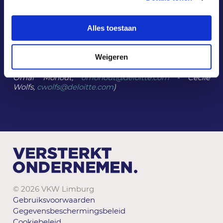
een strateeg zijn die zijn financieringsmix kent en
financiële partners kiest op basis van toegevoegde
waarde, niet alleen op basis van de cijfers op de
Alles toestaan
bankrekening.
(Deze info kwam tot stand samen met onze
Weigeren
structurele partner Deloitte.
Met dank aan: Kristof Cox,
krcox@deloitte.com
-
Omar Mohout,
omohout@deloitte.com
- Cécile
Wolfs,
cwolfs@deloitte.com
)
© 2026 VKW Limburg
Gebruiksvoorwaarden
Gegevensbeschermingsbeleid
Cookiebeleid