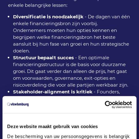
enkele belangrijke lessen:
Diversificatie is noodzakelijk
- De dagen van één
enkele financieringsbron zijn voorbij.
Ondernemers moeten hun opties kennen en
begrijpen welke financieringsbron het beste
aansluit bij hun fase van groei en hun strategische
doelen.
Structuur bepaalt succes
- Een optimale
financieringsstructuur is de basis voor duurzame
groei. Dit gaat verder dan alleen de prijs, het gaat
om voorwaarden, governance, exit-opties en
risicoverdeling die voor alle partijen werkbaar zijn.
Stakeholder-alignment is kritiek
- Founders,
investeerders, medewerkers en partners hebben
verschillende belangen. Wanneer deze niet goed
zijn afgestemd, ontstaan impasses die groei
belemmeren. Transparantie en vroege
communicatie zijn essentieel.
Deze website maakt gebruik van cookies
Bemiddeling doorbreekt impasses
- Wanneer
De bescherming van uw persoonsgegevens is belangrijk