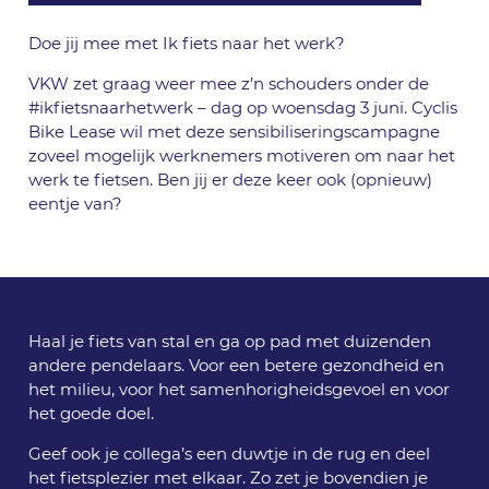
Doe jij mee met Ik fiets naar het werk?
VKW zet graag weer mee z’n schouders onder de
#ikfietsnaarhetwerk – dag op woensdag 3 juni. Cyclis
Bike Lease wil met deze sensibiliseringscampagne
zoveel mogelijk werknemers motiveren om naar het
werk te fietsen. Ben jij er deze keer ook (opnieuw)
eentje van?
Haal je fiets van stal en ga op pad met duizenden
andere pendelaars. Voor een betere gezondheid en
het milieu, voor het samenhorigheidsgevoel en voor
het goede doel.
Geef ook je collega’s een duwtje in de rug en deel
het fietsplezier met elkaar. Zo zet je bovendien je