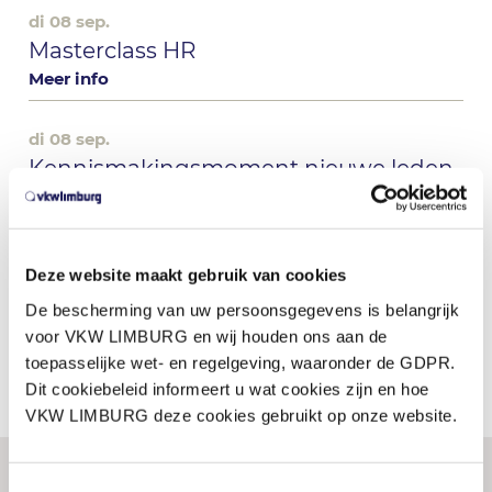
di 08 sep.
Masterclass HR
Meer info
di 08 sep.
Kennismakingsmoment nieuwe leden
VKW - editie september
Meer info
Deze website maakt gebruik van cookies
do 10 sep.
People managementvaardigheden
De bescherming van uw persoonsgegevens is belangrijk
voor eerste leidinggevenden
voor VKW LIMBURG en wij houden ons aan de
Meer info
toepasselijke wet- en regelgeving, waaronder de GDPR.
Dit cookiebeleid informeert u wat cookies zijn en hoe
VKW LIMBURG deze cookies gebruikt op onze website.
Toestemmingsselectie